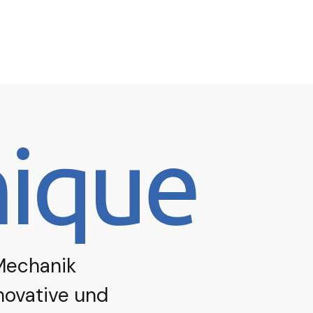
ique
 Mechanik
novative und