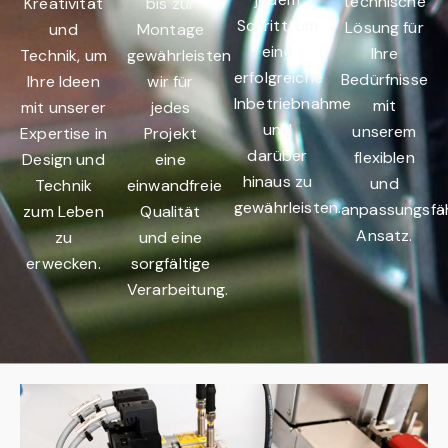
technische
Kreativität
bis zur
Schritt, um
Lösung für
und
Montage
eine
Ihre
Technik, um
gewährleisten
erfolgreiche
Bedürfnisse
Ihre Ideen
wir für
Inbetriebnahme
mit
mit unserer
jedes
und
unserem
Expertise in
Projekt
darüber
flexiblen
Design und
eine
hinaus zu
und
Technik
einwandfreie
gewährleisten.
anpassungsfä
zum Leben
Qualität
Ansatz.
zu
und eine
erwecken.
sorgfältige
Verarbeitung.