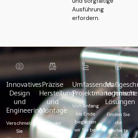
und sorgfältige
Ausführung
erfordern.
Innovatives
Präzise
Umfassendes
Maßgeschn
Design
Herstellung
Projektmanagement
technische
und
und
Lösungen
Von Anfang
Engineering
Montage
bis Ende
Finden Sie
begleiten
die
Verschmelzen
Von der
wir Sie bei
perfekte
Sie
Herstellung
jedem