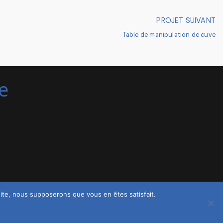
PROJET SUIVANT
Table de manipulation de cuve
e
 site, nous supposerons que vous en êtes satisfait.
ialité
SF Technique © 2024 Tous droits réservés