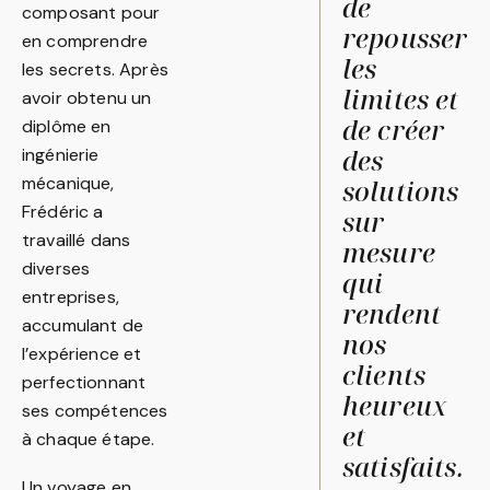
de
composant pour
repousser
en comprendre
les
les secrets. Après
limites et
avoir obtenu un
de créer
diplôme en
des
ingénierie
mécanique,
solutions
Frédéric a
sur
travaillé dans
mesure
diverses
qui
entreprises,
rendent
accumulant de
nos
l’expérience et
clients
perfectionnant
heureux
ses compétences
et
à chaque étape.
satisfaits.
Un voyage en